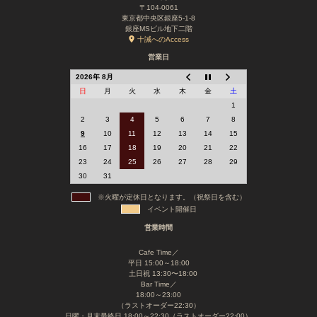
〒104-0061
東京都中央区銀座5-1-8
銀座MSビル地下二階
十誡へのAccess
営業日
2026年 8月
日
月
火
水
木
金
土
1
2
3
4
5
6
7
8
9
10
11
12
13
14
15
16
17
18
19
20
21
22
23
24
25
26
27
28
29
30
31
※火曜が定休日となります。（祝祭日を含む）
イベント開催日
営業時間
Cafe Time／
平日 15:00～18:00
土日祝 13:30〜18:00
Bar Time／
18:00～23:00
（ラストオーダー22:30）
日曜・月末最終日 18:00～22:30（ラストオーダー22:00）