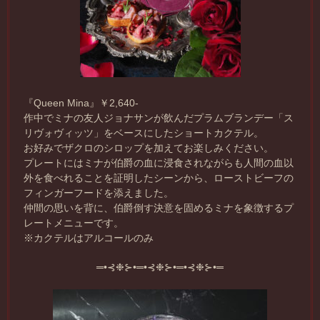
『Queen Mina』￥2,640-
作中でミナの友人ジョナサンが飲んだプラムブランデー「ス
リヴォヴィッツ」をベースにしたショートカクテル。
お好みでザクロのシロップを加えてお楽しみください。
プレートにはミナが伯爵の血に浸食されながらも人間の血以
外を食べれることを証明したシーンから、ローストビーフの
フィンガーフードを添えました。
仲間の思いを背に、伯爵倒す決意を固めるミナを象徴するプ
レートメニューです。
※カクテルはアルコールのみ
═•⊰❉⊱•═•⊰❉⊱•═•⊰❉⊱•═