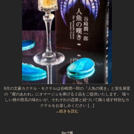
8月の文豪カクテル・モクテルは谷崎潤一郎の『人魚の嘆き』と室生犀星
の『蜜のあわれ』にオマージュを捧げる２品をご提供いたします。 瑞々
しい桃や西瓜の味わいが、それぞれの恋慕と紐づいて織り成す特別なカ
クテルをお楽しみください […]
→続きを読む
Bar十誡