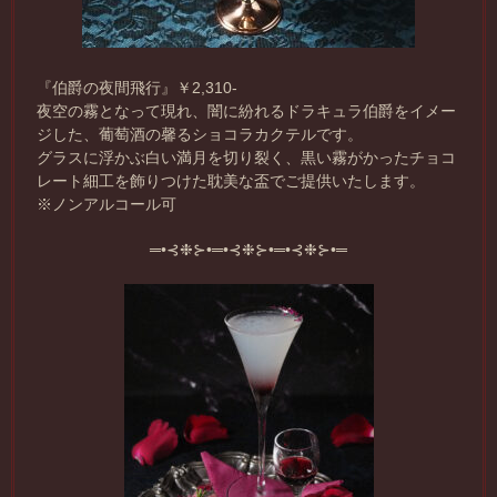
『伯爵の夜間飛行』￥2,310-
夜空の霧となって現れ、闇に紛れるドラキュラ伯爵をイメー
ジした、葡萄酒の馨るショコラカクテルです。
グラスに浮かぶ白い満月を切り裂く、黒い霧がかったチョコ
レート細工を飾りつけた耽美な盃でご提供いたします。
※ノンアルコール可
═•⊰❉⊱•═•⊰❉⊱•═•⊰❉⊱•═