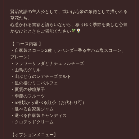
賢治物語の主人公として、或いは心象の象徴として描かれる
草花たち。
心惹かれる書籍と語らいながら、移りゆく季節を楽しむ心豊
かなひとときをご堪能ください
【 コース内容 】
・自家製スコーン2種（ラベンダー香る生ハム塩スコーン、
プレーン）
・フラワーサラダとナチュラルチーズ
・山鳥のグリル
・山ぶどうのレアチーズタルト
・星の棲むミニパルフェ
・夏雲の砂糖菓子
・季節のフルーツ
・5種類から選べる紅茶（お代わり可）
・選べる自家製ジャム
・選べる自家製キャンディス
・クロテッドクリーム
【オプションメニュー】