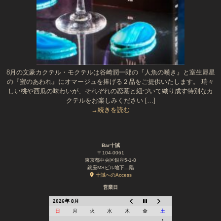
8月の文豪カクテル・モクテルは谷崎潤一郎の『人魚の嘆き』と室生犀星
の『蜜のあわれ』にオマージュを捧げる２品をご提供いたします。 瑞々
しい桃や西瓜の味わいが、それぞれの恋慕と紐づいて織り成す特別なカ
クテルをお楽しみください […]
→続きを読む
Bar十誡
〒104-0061
東京都中央区銀座5-1-8
銀座MSビル地下二階
十誡へのAccess
営業日
2026年 8月
日
月
火
水
木
金
土
1