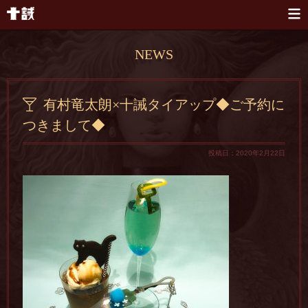
本文へスキップ
NEWS
有村竜太朗×十誡タイアップ◆ご予約に
つきまして◆
投稿日：2020年2月22日