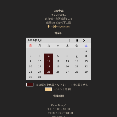
Bar十誡
〒104-0061
東京都中央区銀座5-1-8
銀座MSビル地下二階
十誡へのAccess
営業日
2026年 8月
日
月
火
水
木
金
土
1
2
3
4
5
6
7
8
9
10
11
12
13
14
15
16
17
18
19
20
21
22
23
24
25
26
27
28
29
30
31
※火曜が定休日となります。（祝祭日を含む）
イベント開催日
営業時間
Cafe Time／
平日 15:00～18:00
土日祝 13:30〜18:00
Bar Time／