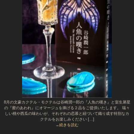
8月の文豪カクテル・モクテルは谷崎潤一郎の『人魚の嘆き』と室生犀星
の『蜜のあわれ』にオマージュを捧げる２品をご提供いたします。 瑞々
しい桃や西瓜の味わいが、それぞれの恋慕と紐づいて織り成す特別なカ
クテルをお楽しみください […]
→続きを読む