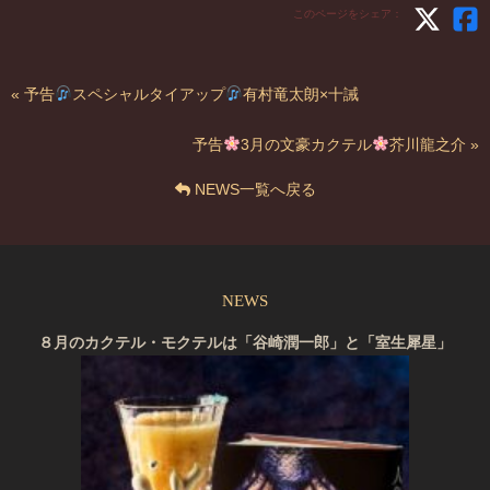
このページをシェア：
« 予告
スペシャルタイアップ
有村竜太朗×十誡
予告
3月の文豪カクテル
芥川龍之介 »
NEWS一覧へ戻る
NEWS
８月のカクテル・モクテルは「谷崎潤一郎」と「室生犀星」