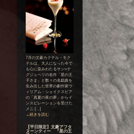
7月の文豪カクテル・モク
テルは、大人になった今で
も心に染みわたるサン=テ
グジュペリの名作「星の王
子さま」と数々の名戯曲を
生み出した世界の劇作家ウ
ィリアム・シェイクスピア
の「真夏の夜の夢」からイ
ンスピレーションを受けた
メニ […]
→続きを読む
【平日限定】文豪アフタ
ヌーンティー 『星の王