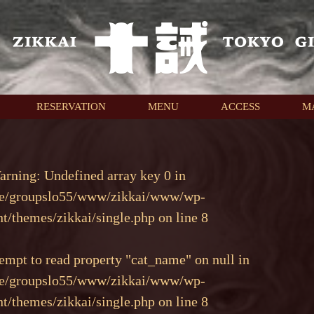
RESERVATION
MENU
ACCESS
M
arning
: Undefined array key 0 in
e/groupslo55/www/zikkai/www/wp-
nt/themes/zikkai/single.php
on line
8
tempt to read property "cat_name" on null in
e/groupslo55/www/zikkai/www/wp-
nt/themes/zikkai/single.php
on line
8