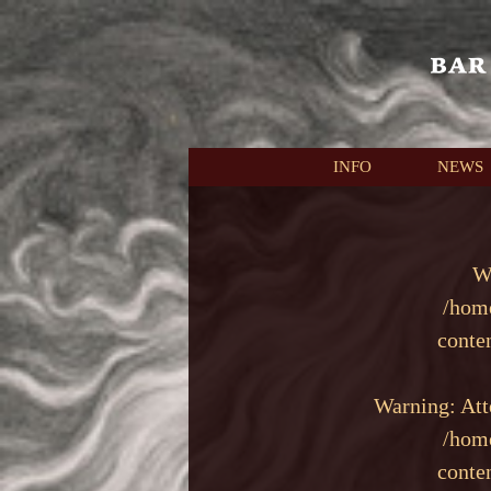
本文へスキップ
INFO
NEWS
W
/hom
conte
Warning
: At
/hom
conte