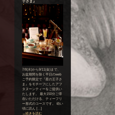
子さま』
7/8(水)から9/11(金)まで、
お盆期間を除く平日のweb
ご予約限定で『星の王子さ
ま』をモチーフにしたアフ
タヌーンティーをご提供い
たします。 最大150分ご滞
在いただける、ティーフリ
ー形式のコースです。 幼い
頃に読ん […]
→続きを読む