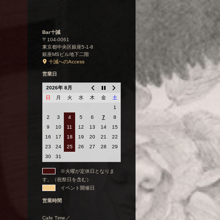
Bar十誡
〒104-0061
東京都中央区銀座5-1-8
銀座MSビル地下二階
十誡へのAccess
営業日
2026年 8月
日
月
火
水
木
金
土
1
2
3
4
5
6
7
8
9
10
11
12
13
14
15
16
17
18
19
20
21
22
23
24
25
26
27
28
29
30
31
※火曜が定休日となりま
す。（祝祭日を含む）
イベント開催日
営業時間
Cafe Time／