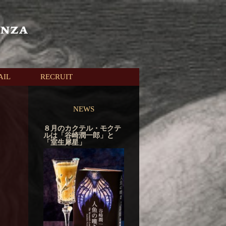
AIL
RECRUIT
NEWS
８月のカクテル・モクテ
ルは「谷崎潤一郎」と
「室生犀星」