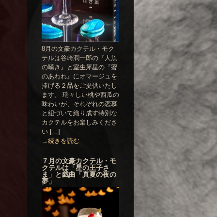
8月の文豪カクテル・モク
テルは谷崎潤一郎の『人魚
の嘆き』と室生犀星の『蜜
のあわれ』にオマージュを
捧げる２品をご提供いたし
ます。 瑞々しい桃や西瓜の
味わいが、それぞれの恋慕
と紐づいて織り成す特別な
カクテルをお楽しみくださ
い […]
→続きを読む
７月の文豪カクテル・モ
クテルは「星の王子さ
ま」と戯曲「真夏の夜の
夢」